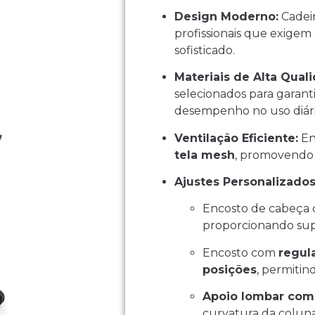
Design Moderno:
Cadeir
profissionais que exigem
sofisticado.
Materiais de Alta Qual
selecionados para garanti
desempenho no uso diári
Ventilação Eficiente:
En
tela mesh
, promovendo 
Ajustes Personalizados
Encosto de cabeça
proporcionando supo
Encosto com
regul
posições
, permitin
Apoio lombar com
curvatura da coluna