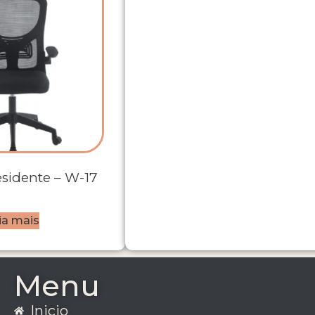
esidente – W-17
ia mais
Menu
Inicio