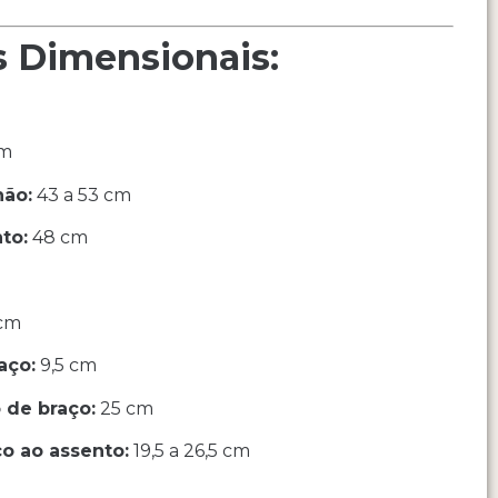
s Dimensionais:
cm
hão:
43 a 53 cm
to:
48 cm
cm
aço:
9,5 cm
 de braço:
25 cm
ço ao assento:
19,5 a 26,5 cm