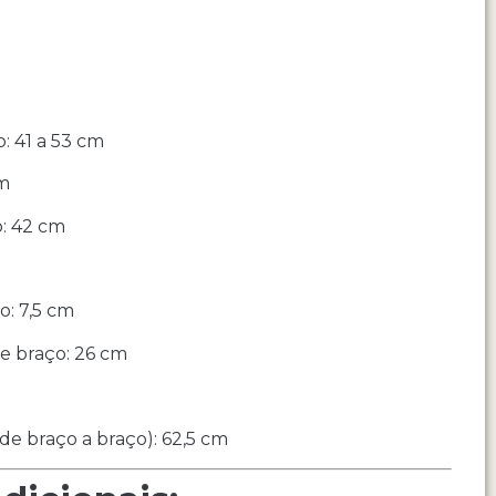
: 41 a 53 cm
cm
: 42 cm
o: 7,5 cm
e braço: 26 cm
(de braço a braço): 62,5 cm