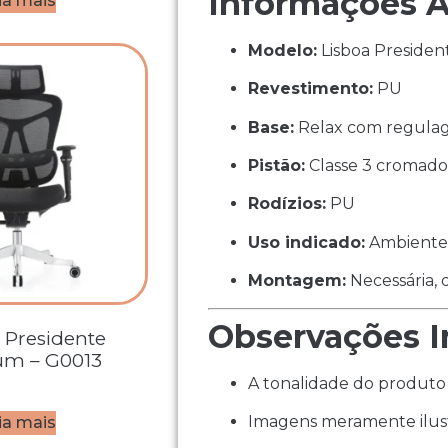
Informações A
ia mais
Modelo:
Lisboa Presiden
Revestimento:
PU
Base:
Relax com regulag
Pistão:
Classe 3 cromad
Rodízios:
PU
Uso indicado:
Ambientes 
Montagem:
Necessária, 
Observações I
 Presidente
um – G0013
A tonalidade do produto 
Imagens meramente ilust
ia mais