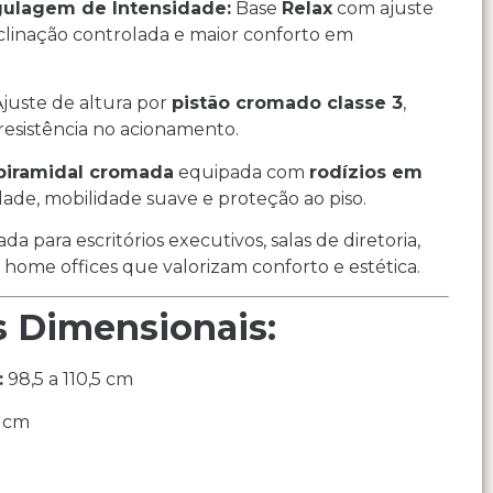
gulagem de Intensidade:
Base
Relax
com ajuste
clinação controlada e maior conforto em
juste de altura por
pistão cromado classe 3
,
resistência no acionamento.
piramidal cromada
equipada com
rodízios em
dade, mobilidade suave e proteção ao piso.
da para escritórios executivos, salas de diretoria,
 home offices que valorizam conforto e estética.
s Dimensionais:
:
98,5 a 110,5 cm
 cm